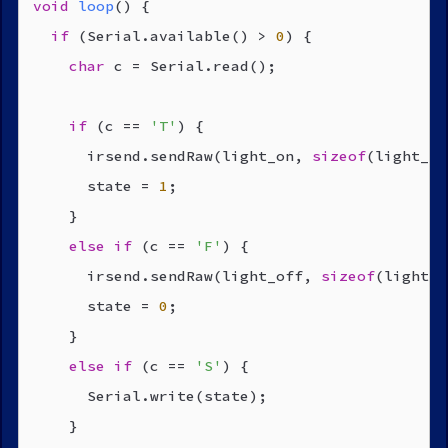
void
loop
()
{

if
 (Serial.available() > 
0
) {

char
 c = Serial.read();

if
 (c == 
'T'
) {

      irsend.sendRaw(light_on, 
sizeof
(light_on
      state = 
1
;

    }

else
if
 (c == 
'F'
) {

      irsend.sendRaw(light_off, 
sizeof
(light_o
      state = 
0
;

    }

else
if
 (c == 
'S'
) {

      Serial.write(state);

    }
