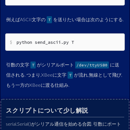
例えばASCII文字の
を送りたい場合は次のようにする.
T
python send_ascii.py T
引数の文字
がシリアルポート
に送
T
/dev/ttyUSB0
信される. つまり,XBeeに文字
が流れ,無線として飛び,
T
もう一方のXBeeに渡る仕組み.
スクリプトについて少し解説
serial.Serial()がシリアル通信を始める合図. 引数にポート