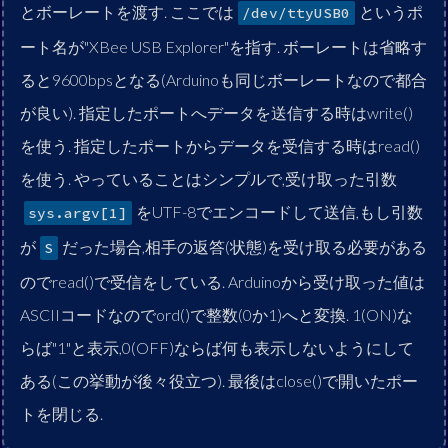
とボーレートを渡す. ここでは
というポ
/dev/ttyUSB0
ート名が"XBee USB Explorer"を指す. ボーレートは省略す
ると9600bpsとなる(Arduinoも同じボーレートなので都合
が良い). 指定したポートへデータを送信する時はwrite()
を使う. 指定したポートからデータを受信する時はread()
を使う. やっていることはシンプルで,受け取った引数
をUTF-8でエンコードして送信,もし引数
sys.argv[1]
が
だった場合,相手の返答(状態)を受け取る必要がある
S
のでread()で受信をしている. Arduinoから受け取った値は
ASCIIコードなのでord()で整数(0か1)へと変換. 1(ON)な
らば"1"と表示,0(OFF)ならば何も表示しないようにして
ある(この挙動が後々役立つ). 最後はclose()で開いたポー
トを閉じる.