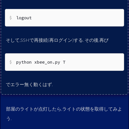
logout
そして,SSHで再接続(再ログイン)する. その後,再び
python xbee_on.py T
でエラー無く動くはず.
部屋のライトが点灯したら,ライトの状態を取得してみよ
う.