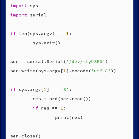
import
import
 serial

if
 len(sys.argv) == 
1
:

        sys.exit()

ser = serial.Serial(
'/dev/ttyUSB0'
)

ser.write(sys.argv[
1
].encode(
'utf-8'
))

if
 sys.argv[
1
] == 
'S'
:

        res = ord(ser.read())

if
 res == 
1
:

                print(res)

ser.close()