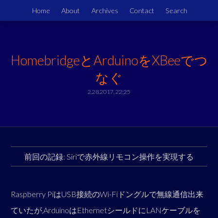
Home
About
Archives
Contact
Search
HomebridgeとArduinoをXBeeでつ
なぐ
2.28.2017, 22:25
前回の記録: Siriで赤外線リモコン操作を実現する
Raspberry PiはUSB接続のWi-Fiドングルで無線通信出来
ていたが,ArduinoはEthernetシールドにLANケーブルを