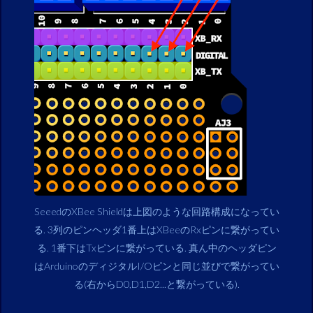
SeeedのXBee Shieldは上図のような回路構成になってい
る. 3列のピンヘッダ1番上はXBeeのRxピンに繋がってい
る. 1番下はTxピンに繋がっている. 真ん中のヘッダピン
はArduinoのディジタルI/Oピンと同じ並びで繋がってい
る(右からD0,D1,D2...と繋がっている).