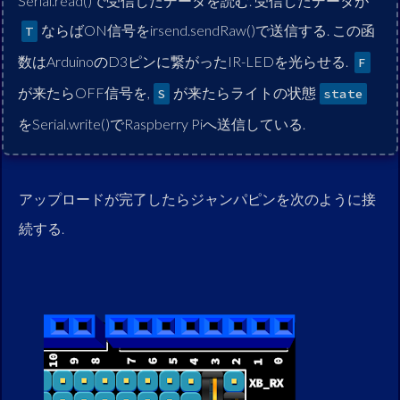
Serial.read()で受信したデータを読む. 受信したデータが
ならばON信号をirsend.sendRaw()で送信する. この函
T
数はArduinoのD3ピンに繋がったIR-LEDを光らせる.
F
が来たらOFF信号を,
が来たらライトの状態
S
state
をSerial.write()でRaspberry Piへ送信している.
アップロードが完了したらジャンパピンを次のように接
続する.