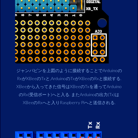
ジャンパピンを上図のように接続することでArduinoの
RxがXBeeのTxと,ArduinoのTxがXBeeのRxと接続する.
XBeeから入ってきた信号はXBeeのTxを通ってArduino
のRx(受信ポート)へと入る. またArduinoの出力(Tx)は
XBeeのRxへと入りRaspberry Piへと送信される.