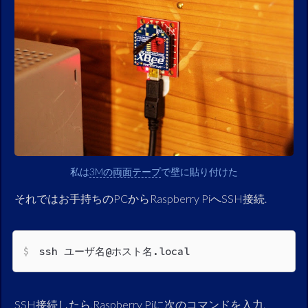
私は
3Mの両面テープ
で壁に貼り付けた
それではお手持ちのPCからRaspberry PiへSSH接続.
ssh ユーザ名@ホスト名.local
SSH接続したら,Raspberry Piに次のコマンドを入力.