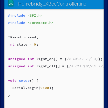
HomebridgeXBeeController.ino
#
include
<SPI.h>
#
include
<IRremote.h>
int
 state = 
0
;

unsigned
int
 light_on[] = {
/* ONコマンド */
unsigned
int
 light_off[] = {
/* OFFコマンド */
};

void
setup
()
{

  Serial.begin(
9600
);

}
