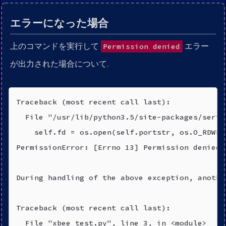
エラーになった場合
上のコマンドを実行して
エラー
Permission denied
が出力された場合について.
Traceback (most recent call last):

  File "/usr/lib/python3.5/site-packages/seria
    self.fd = os.open(self.portstr, os.O_RDWR 
PermissionError: [Errno 13] Permission denied: 
During handling of the above exception, anothe
Traceback (most recent call last):

  File "xbee_test.py", line 3, in <module>
