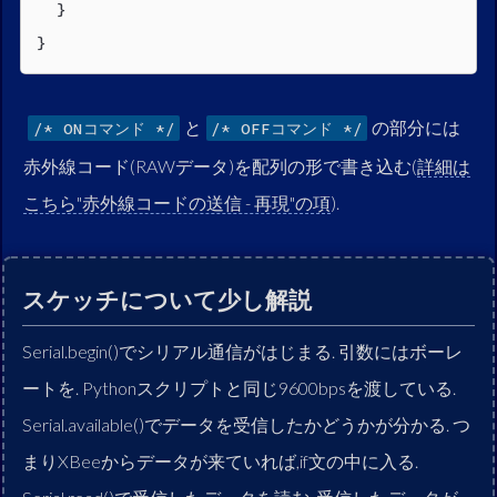
  }

}
と
の部分には
/* ONコマンド */
/* OFFコマンド */
赤外線コード(RAWデータ)を配列の形で書き込む(
詳細は
こちら"赤外線コードの送信 - 再現"の項
).
スケッチについて少し解説
Serial.begin()でシリアル通信がはじまる. 引数にはボーレ
ートを. Pythonスクリプトと同じ9600bpsを渡している.
Serial.available()でデータを受信したかどうかが分かる. つ
まりXBeeからデータが来ていれば,if文の中に入る.