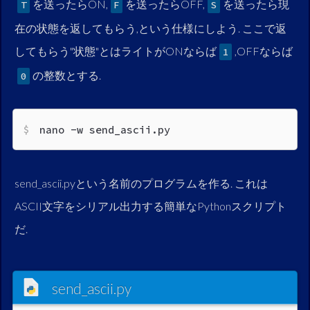
を送ったらON,
を送ったらOFF,
を送ったら現
T
F
S
在の状態を返してもらう,という仕様にしよう. ここで返
してもらう"状態"とはライトがONならば
,OFFならば
1
の整数とする.
0
nano -w send_ascii.py
send_ascii.pyという名前のプログラムを作る. これは
ASCII文字をシリアル出力する簡単なPythonスクリプト
だ.
send_ascii.py