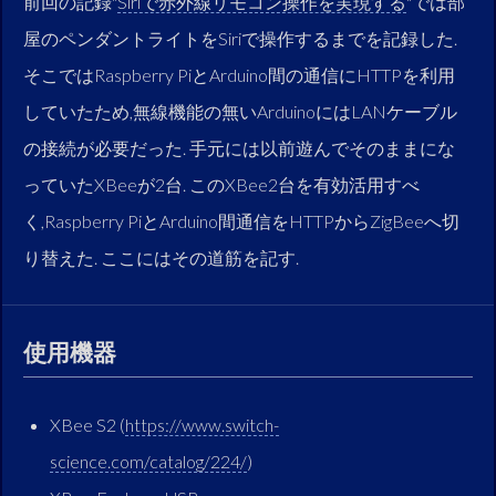
前回の記録"
Siriで赤外線リモコン操作を実現する
"では部
屋のペンダントライトをSiriで操作するまでを記録した.
そこではRaspberry PiとArduino間の通信にHTTPを利用
していたため,無線機能の無いArduinoにはLANケーブル
の接続が必要だった. 手元には以前遊んでそのままにな
っていたXBeeが2台. このXBee2台を有効活用すべ
く,Raspberry PiとArduino間通信をHTTPからZigBeeへ切
り替えた. ここにはその道筋を記す.
使用機器
XBee S2 (
https://www.switch-
science.com/catalog/224/
)