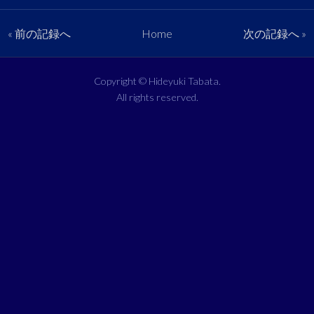
« 前の記録へ
Home
次の記録へ »
Copyright ©
Hideyuki Tabata
.
All rights reserved.