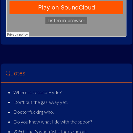
Quotes
Where is Jessica Hyde?
Don't put the gas away yet.
Doctor fucking who.
Do you know what I do with the spoon?
2050. That's when fish stocks run out.