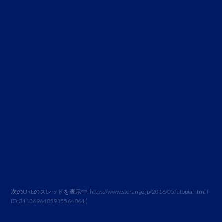
次のURLのスレッドを表示中:
https://www.storange.jp/2016/05/utopia.html
(
ID:
3113696485915564864
)