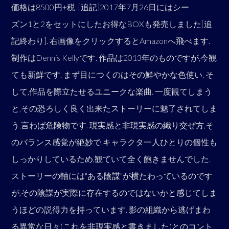
価格は8500円+税. [追記]2017年7月26日にはシー
ズン1と2をセットにしたお得なBOXも発売しました[追
記終わり]. 右画像をクリックするとAmazonへ飛べます.
制作はDennis Kellyです. 作品は2013年のものですが,今観
ても新鮮です. まず目につくのはその鮮やかな色使い. そ
して,作品を際立たせるユニークな楽曲. 一度観てしまう
と,その恐ろしく良く出来たストーリーに魅了されてしま
う,言わば危険物です. 現実感と非現実感の織り交ぜ方,そ
のバランス感覚が絶妙で,キャラクタ一人ひとりの個性も
しっかりしているため,観ていて全く飽きませんでした.
ストーリーの軸には"ある陰謀"が横たわっているのです
が,その陰謀が実際に存在するのではないかと感じてしま
うほどの説得力を持っています. 影の組織から逃げまわ
る異常な日々(これを非現実感と書きました)とのコント