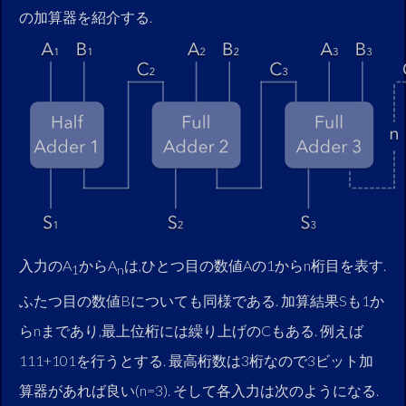
の加算器を紹介する.
入力のA
からA
は,ひとつ目の数値Aの1からn桁目を表す.
1
n
ふたつ目の数値Bについても同様である. 加算結果Sも1か
らnまであり,最上位桁には繰り上げのCもある. 例えば
111+101を行うとする. 最高桁数は3桁なので3ビット加
算器があれば良い(n=3). そして各入力は次のようになる.