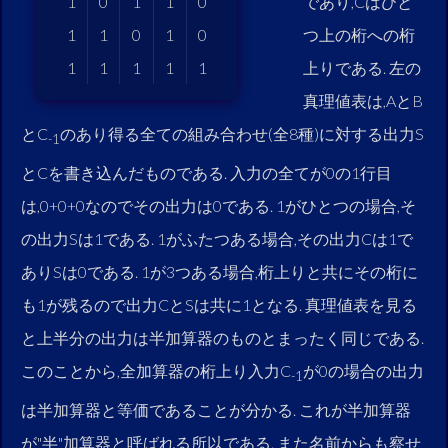
であり,Cはひと
1
0
1
1
0
つ上の桁への桁
1
1
0
1
0
上りである. 左の
1
1
1
1
1
真理値表は,AとB
とC
のあり得る全ての組み合わせ(全8種)に対する出力S
-1
とCを書き込んだものである. 入力の全てが0の1行目
は,0+0+0なのでその出力は0である. 1がひとつの場合,そ
の出力Sは1である. 1がふたつある場合,その出力Cは1で
ありSは0である. 1が3つある場合,桁上りと共にその桁に
も1が残るので出力CとSは共に1となる. 真理値表を見る
と上半分の出力は半加算器のものとまったく同じである.
このことから,全加算器の桁上り入力C
が0の場合の出力
-1
は半加算器と等価であることが分かる. これが半加算器
が"半"加算器と呼ばれる所以である. また名前からも察せ