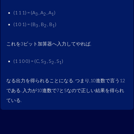
(1 1 1) = (A
, A
, A
)
3
2
1
(1 0 1) = (B
, B
, B
)
3
2
1
これを3ビット加算器へ入力してやれば,
(1 1 0 0) = (C, S
, S
, S
)
3
2
1
なる出力を得られることになる. つまり,10進数で言う12
である. 入力が10進数で7と5なので正しい結果を得られ
ている.