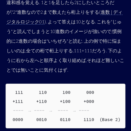
違和感を覚える. 1と1を足したら2にしたいところだ
が,"2"進数なので2まで数えたら桁上りをする(
進数 | ディ
ジタルロジック01
). よって答えは10となる. これを"じゅ
う"と読んでしまうと10進数のイメージが強いので,慣例
的に2進数の場合は"いちぜろ"と読む. 上の例で特に悩ま
しいのは,全ての桁で桁上りする,111+111だろう. 下のよ
うに右から左へと順序よく取り組めば,それほど難しいこ
とでは無いことに気付くはず.
111 110 100 000
+111 +110 +100 +000
---- → ---- → ---- → ----
0000 0010 0110 1110 (Base 2)