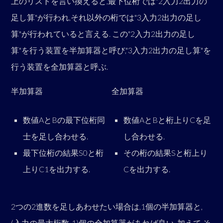
上のリストを言い換えると,最下位桁では"2入力2出力の
足し算"が行われ,それ以外の桁では"3入力2出力の足し
算"が行われていると言える. この"2入力2出力の足し
算"を行う装置を半加算器と呼び,"3入力2出力の足し算"を
行う装置を全加算器と呼ぶ.
半加算器
全加算器
数値AとBの最下位桁同
数値AとBと桁上りCを足
士を足し合わせる.
し合わせる.
最下位桁の結果S0と桁
その桁の結果Sと桁上り
上りC1を出力する.
Cを出力する.
2つの2進数を足しあわせたい場合は,1個の半加算器と,
(入力の最大桁数-1)個の全加算器があれば良い. 加えて,そ