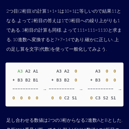
2つ目(2桁目)の計算1+1+1は10+1に等しいので結果11と
なる. よって2桁目の答えは1で3桁目への繰り上がりも1
である. 3桁目の計算も同様. よって111+111=1110と求ま
る. 10進数へ変換すると7+7=14であり,確かに正しい. 上
の足し算を文字(代数)を使って一般化してみよう.
A3
A2 A1 A3 A2
0
A3
0
0
+ B3 B2 B1 + B3 B2
0
+ B3
0
0
---------- → ---------- → ---------- → --
0
0
0
0
0
0
C2 S1
0
C3 S2 S1 C4
足し合わせる数値は2つの3桁からなる2進数AとBとした.