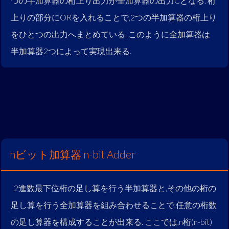
つの半加算器の桁上り出力が全加算器の出力Cとなる. 桁
上りの部分にORを入れることで,2つの半加算器の桁上り
をひとつの出力へまとめている. このように全加算器は
半加算器2つによって実現出来る.
nビット加算器 n-bit Adder
2進数最下位桁の足し算を行う半加算器と,その他の桁の
足し算を行う全加算器を組み合わせることで,任意の桁数
の足し算器を構成することが出来る. ここでは,n桁(n-bit)