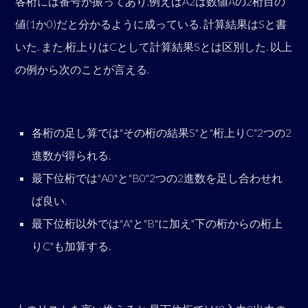
各桁には番号が振ってあり,例えばA2は数値Aの2桁目の
値(1か0)だと分かるように成っている. 計算結果はSと書
いた. また,桁上りはCとして計算結果Sとは区別した. 以上
の例から次のことが言える.
各桁の足し算では"その桁の結果S"と"桁上りC"2つの2
進数が得られる.
最下位桁では"A0"と"B0"2つの2進数を足し合わせれ
ば良い.
最下位桁以外では"A"と"B"に加え"下の桁からの桁上
りC"も加算する.