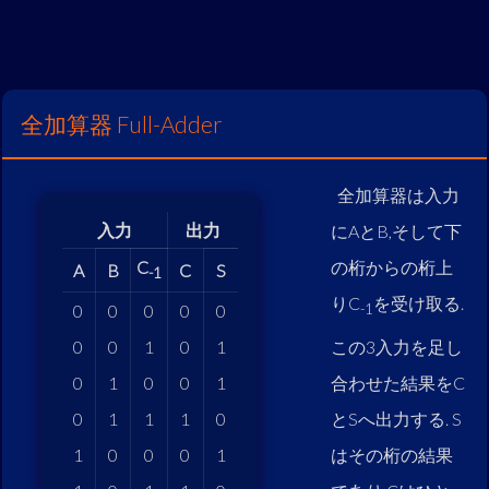
全加算器 Full-Adder
全加算器は入力
入力
出力
にAとB,そして下
C
の桁からの桁上
A
B
C
S
-1
りC
を受け取る.
0
0
0
0
0
-1
この3入力を足し
0
0
1
0
1
合わせた結果をC
0
1
0
0
1
とSへ出力する. S
0
1
1
1
0
はその桁の結果
1
0
0
0
1