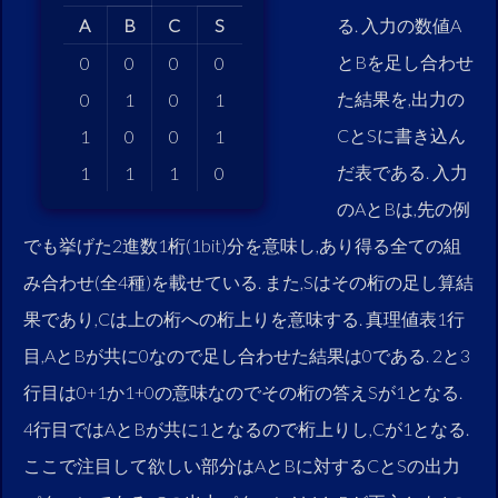
A
B
C
S
る. 入力の数値A
とBを足し合わせ
0
0
0
0
た結果を,出力の
0
1
0
1
CとSに書き込ん
1
0
0
1
だ表である. 入力
1
1
1
0
のAとBは,先の例
でも挙げた2進数1桁(1bit)分を意味し,あり得る全ての組
み合わせ(全4種)を載せている. また,Sはその桁の足し算結
果であり,Cは上の桁への桁上りを意味する. 真理値表1行
目,AとBが共に0なので足し合わせた結果は0である. 2と3
行目は0+1か1+0の意味なのでその桁の答えSが1となる.
4行目ではAとBが共に1となるので桁上りし,Cが1となる.
ここで注目して欲しい部分はAとBに対するCとSの出力