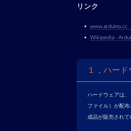
リンク
www.arduino
Wikipedia - Ardu
１，ハード
ハードウェアは、
ファイル）が配布
成品が販売されて