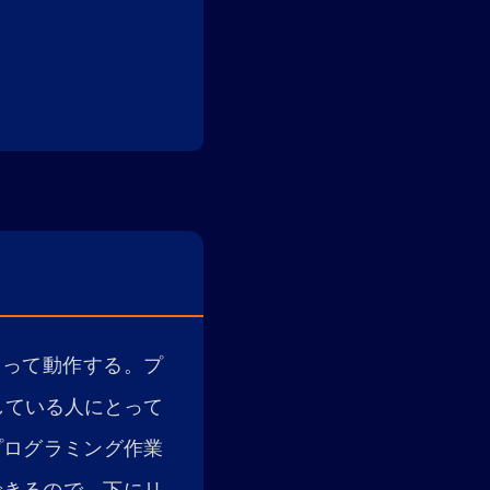
よって動作する。プ
している人にとって
プログラミング作業
できるので、下にリ