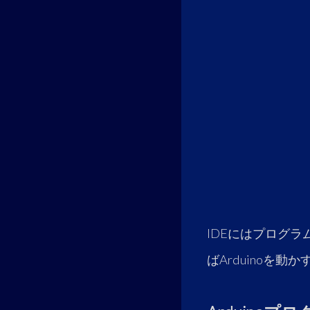
IDEにはプログ
ばArduinoを動