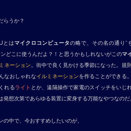
だらうか？
U
とは
マイクロコンピュータ
の略で、その名の通り”
モンどこに使うんだよ？！と思うかもしれないがこの
マ
ミネーション
。街中で良く見かける季節になった。規
んなおしゃれな
イルミネーション
を作ることができる
くれる
ライト
とか、遠隔操作で家電のスイッチをいじ
は発想次第であらゆる装置に変身する万能なやつなのだ
ンの中で、今おすすめしたいのが、